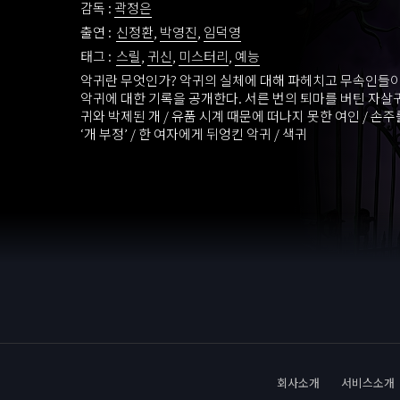
감독 :
곽정은
출연 :
신정환
,
박영진
,
임덕영
태그 :
스릴
,
귀신
,
미스터리
,
예능
악귀란 무엇인가? 악귀의 실체에 대해 파헤치고 무속인들이
악귀에 대한 기록을 공개한다. 서른 번의 퇴마를 버틴 자살귀
귀와 박제된 개 / 유품 시계 때문에 떠나지 못한 여인 / 손
‘개 부정’ / 한 여자에게 뒤엉킨 악귀 / 색귀
회사소개
서비스소개