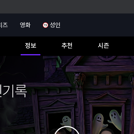
리즈
영화
성인
정보
추천
시즌
신기록