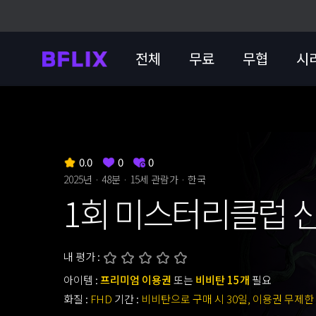
전체
무료
무협
시
0.0
0
0
2025년 · 48분 ·
15세 관람가
· 한국
1회 미스터리클럽 
내 평가 :
아이템 :
프리미엄 이용권
또는
비비탄 15개
필요
화질 :
FHD
기간 :
비비탄으로 구매 시 30일, 이용권 무제한