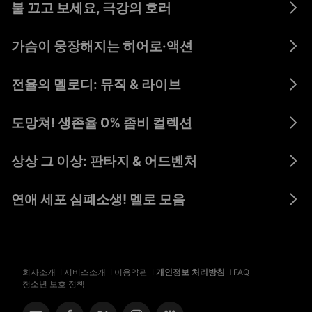
불 끄고 보세요, 극강의 호러
귀신을 보는 눈 :
에이리언
세일럼의 밤 :
지
동안
스트레인
피의 술래잡기
가슴이 웅장해지는 히어로·액션
사이보그 : 21세기
수호지 천하제패
설
엽문4 : 종극일전
전쟁
선찬
영
전율의 멜로디: 뮤직 & 라이브
더
하이 스트렁
마녀의 관
오랜만이다
사
도망쳐! 생존율 0% 좀비 컬렉션
거친 녀석들 :
좀비 살아있다
런던워Z : 레드콘
워킹
히틀러 암살단
상상 그 이상: 판타지 & 어드벤처
가
더 트로이
우연틈입적세계
화피 2
연애 세포 심폐소생! 멜로 모음
애적감탐법 :
여고생과 아저씨
사랑의 탐구
회사소개
I
서비스소개
I
이용약관
I
개인정보 처리방침
I
FAQ
청소년 보호 정책