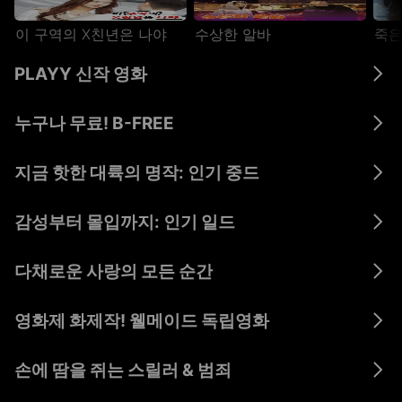
이 구역의 X친년은 나야
수상한 알바
이 구역의 X친년은 나야
수상한 알바
죽은
이 구역의 X친년은 나야
수상한 알바
죽은
PLAYY 신작 영화
카메라를 멈추면 안 돼!
폭력의 그림자
스핀오프 할리우드 대작전!
누구나 무료! B-FREE
키코리키:
안녕, 프랭크
미드나잇 인 뉴욕
시간여행
지금 핫한 대륙의 명작: 인기 중드
석유유리와 :
완
군심난구
그시절 우리는
아적소확행
소
Part.1
감성부터 몰입까지: 인기 일드
실
아노네
최후의 감정인
원내 경찰
다채로운 사랑의 모든 순간
아재's 러브
영혼약정
시크릿 (2013)
보
영화제 화제작! 웰메이드 독립영화
너무 깊이
제보자와
발신
생각하지마
감시카메라
손에 땀을 쥐는 스릴러 & 범죄
키드냅 시티
스푹스 : MI5
연락처