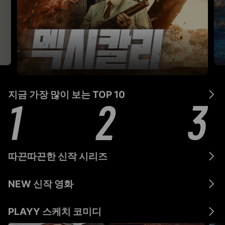
지금 가장 많이 보는 TOP 10
외출 3
나를 읽어주세요
기
따끈따끈한 신작 시리즈
언제나 다시 만나
잇츠 어 신
이어즈&이어즈
우
업데이트
업데이트
업데이트
업데
NEW 신작 영화
사랑하고
사랑받고 차고
퍼즐 (2017)
생존의 법칙
업데이트
업데이트
업데이트
업데
차이고
PLAYY 스케치 코미디