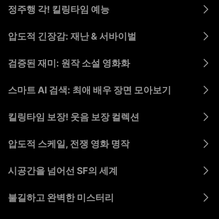
정주행 각! 킬링타임 예능
연
스파이시 걸스
FLEX 한끼
수상한 인력소
사
압도적 긴장감: 재난 & 서바이벌
베헤모스 : 괴물의
1
타이쿠스
쏠라 어택
습격
검증된 재미: 원작 소설 영화화
고양이 여행
웃는 남자
조씨고아
리포트
스마트 AI 검색: 최애 배우 장면 모아보기
아이돌 간호사
초악인
홈 스위트 홈
모모코
킬링타임 보장! 웃음 보장 컬렉션
레스큐 독
상사부일체
2PM 와일드 비트
섹
압도적 스케일, 전쟁 영화 명작
워리어스 : 전쟁의
참호전 : 포비든
나녀
굿
서막
그라운드
시공간을 넘어선 SF의 세계
2047 버추얼
우주전쟁 : 지구
퓨
외계인 지구침공
레볼루션
최후의 날
불길하고 완벽한 미스터리
더 도어
레드 스톤
앱