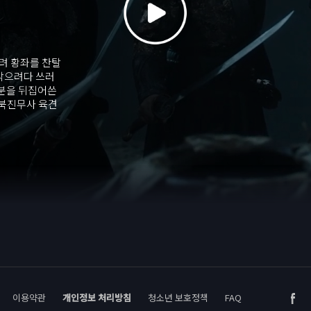
뿌려 황좌를 찬탈
 막으려다 쓰러
신분을 뒤집어쓴
 북진무사 육견
공격에 맞서 사투
진검승부로 변모
이용약관
개인정보 처리방침
청소년 보호정책
FAQ