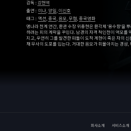
감독 :
강현역
출연 :
미나
,
양일
,
이신호
태그 :
액션
,
중국
,
음모
,
무협
,
중국영화
명나라 천계 연간, 환관 수장 위충현은 환각제 '용수향'을 
하려는 피의 계략을 꾸민다. 남경의 자객 척인천이 역모를
지고, 우연히 그를 발견한 떠돌이 도적 계현이 죽은 자의 
채 무사의 도포를 입는다. 거대한 음모가 휘몰아치는 경성,
행과 손잡은 가짜 무사는 서서히 목을 죄어오는 술사들의 
를 벌인다. 속임수로 시작된 칼날이 천하를 구하기 위한 
하는 순간, 경성의 운명을 건 최후의 혈투가 시작된다.
회사소개
서비스소개