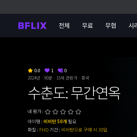
전체
무료
무협
시
0.0
1
0
2024년 · 90분 ·
15세 관람가
· 중국
수춘도: 무간연옥
내 평가 :
아이템 :
비비탄 50개
필요
화질 :
FHD
기간 :
비비탄으로 구매 시 30일