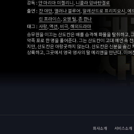
감독 :
얀 마리아 미켈리니
,
니콜라 압바탄겔로
출연 :
잔 야만
,
앨러나 블루어
,
알레산드로 프리지오시
,
에
린 프라이스
,
오웬 틸
,
존 한나
태그 :
사랑
,
액션
,
비극
,
해외드라마
승무원을 이끄는 산도칸은 배를 습격해 화물을 탈취하고, 
약족 포로 한 명을 풀어준다. 그는 산도칸이 고대 예언 속 
지만, 산도칸은 아랑곳하지 않는다. 산도칸은 신분을 숨긴
상륙하고, 그곳에서 영국 영사의 딸 메리앤을 만난다. 이어
에서 산도칸은 전설적인 해적 사냥꾼 제임스 브룩과 정면 
회사소개
서비스소개