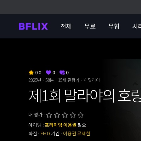
전체
무료
무협
시
0.0
0
0
2025년 · 58분 ·
15세 관람가
· 이탈리아
제1회 말라야의 호
내 평가 :
아이템 :
프리미엄 이용권
필요
화질 :
FHD
기간 :
이용권 무제한