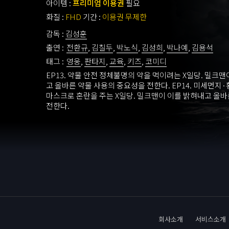
아이템 :
프리미엄 이용권
필요
화질 :
FHD
기간 :
이용권 무제한
감독 :
김성훈
출연 :
전환규
,
김칠두
,
박노식
,
김성희
,
박나예
,
김용석
태그 :
영웅
,
판타지
,
교육
,
키즈
,
코미디
EP13. 약물 안전 정체불명의 약을 먹이려는 X일당. 밀크맨
고 올바른 약물 사용의 중요성을 전한다. EP14. 미세먼지·
마스크로 혼란을 주는 X일당. 밀크맨이 이를 밝혀내고 올바
전한다.
회사소개
서비스소개