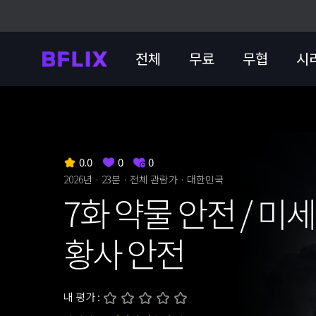
전체
무료
무협
시
0.0
0
0
2026년 · 23분 ·
전체 관람가
· 대한민국
7화 약물 안전 / 미
황사 안전
내 평가 :