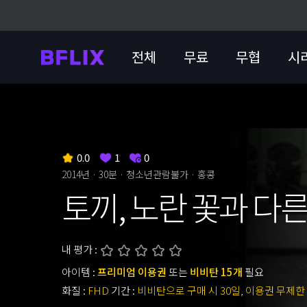
전체
무료
무협
시
0.0
1
0
2014년 · 30분 ·
청소년관람불가
· 홍콩
토끼, 노란 꽃과 다
내 평가 :
아이템 :
프리미엄 이용권
또는
비비탄 15개
필요
화질 :
FHD
기간 :
비비탄으로 구매 시 30일, 이용권 무제한