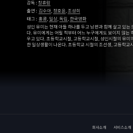
감독 :
창휴람
출연 :
김수아
,
정호윤
,
조성희
태그 :
홍콩
,
일상
,
독립
,
한국영화
성인 유미는 현재 아들 하나를 두고 남편과 함께 살고 있는
다. 유미에게는 어릴 적부터 어느 누구에게도 보이지 않는 
우고 있다. 초등학교시절, 고등학교시절, 성인시절의 유미
한 일상생활이 나온다. 초등학교 시절의 조선생, 고등학교시
금의 남편 사이에서 일어나는 일들과 무의식에서 또 다른 
현실세상, 과거회상과 꿈을 넘나들며 일어나는 추리 같은 
서 일어나는 끊임없는 “이드”와 “초자아”와의 전쟁 같은 비
립중편영화.
회사소개
서비스소개