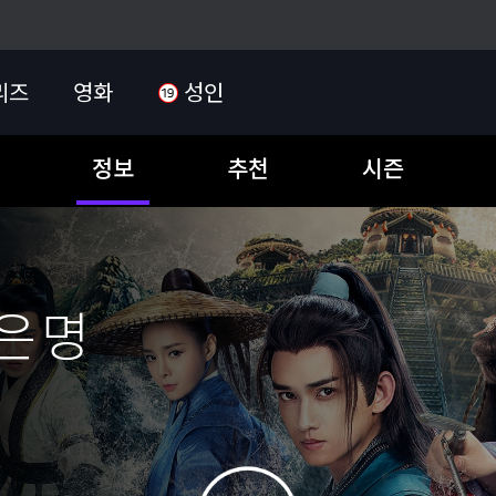
리즈
영화
성인
정보
추천
시즌
은 명