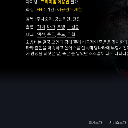
아이템 :
프리미엄 이용권
필요
화질 :
FHD
기간 :
이용권 무제한
감독 :
주사오제
,
량신취안
,
천쥔
출연 :
척미
,
마가
,
부영
,
보검봉
태그 :
액션
,
중국
,
중드
,
무협
소방비는 결국 모언의 검에 찔려 비극적인 죽음을 맞이한다
타와 혼인을 약속하고 살이수를 설득해 명나라에 투항시킨다
가 안정을 되찾은 날, 죽은 줄 알았던 조소흠이 다시 나타나는
회사소개
서비스소개