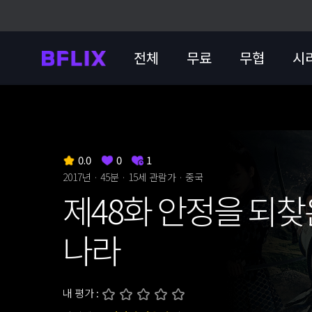
전체
무료
무협
시
0.0
0
1
2017년 · 45분 ·
15세 관람가
· 중국
제48화 안정을 되찾
나라
내 평가 :