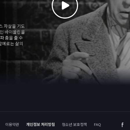
스 자살을 기도
품인 바이올린을
파 춤을 출 수
 칼메로는 삶의
을 회복하게 된
난다. 몇 년
칼베로를 만나자
 뒤로 한 칼베
 거둔다.
이용약관
개인정보 처리방침
청소년 보호정책
FAQ