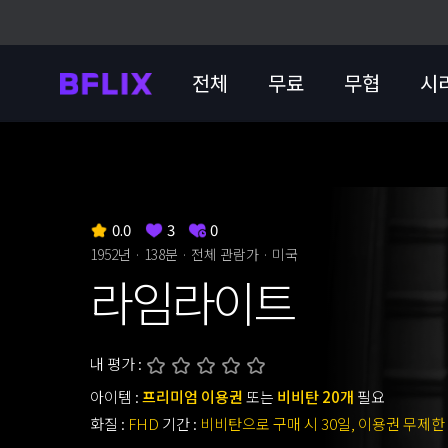
전체
무료
무협
시
0.0
3
0
1952년 · 138분 ·
전체 관람가
· 미국
라임라이트
내 평가 :
아이템 :
프리미엄 이용권
또는
비비탄 20개
필요
화질 :
FHD
기간 :
비비탄으로 구매 시 30일, 이용권 무제한