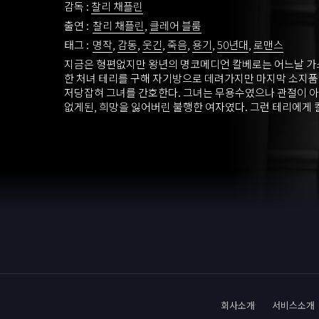
감독 :
찰리 채플린
출연 :
찰리 채플린
,
클레어 블룸
태그 :
명작
,
감동
,
웃긴
,
죽음
,
용기
,
50년대
,
로맨스
지금은 형편없지만 왕년의 명코메디언 칼베로는 어느날 가
한 처녀 테리를 구해 자기방으로 데려가지만 마지막 소지
저당잡혀 그녀를 간호한다. 그녀는 무용수였으나 관절이 아
없게된, 희망을 잃어버린 불행한 여자였다. 그런 테리에게
아름다움과 희망을 전해주고 테리는 이에 용기를 얻어 건강
다. 칼레로는 테리의 부담을 덜어주기 위해서 그녀의 곁을 떠
뒤, 발레리나로 대성공을 거둔 테리는 떠돌이 악사가 된 
은인을 위해 자선공연을 한다. 공연은 대성공! 환호와 갈채를
로는 테리가 라임라이트를 받으며 춤을 추고 있는 동안 숨을
회사소개
서비스소개