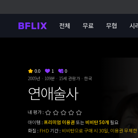
전체
무료
무협
시
0.0
1
0
2005년 · 109분 ·
15세 관람가
· 한국
연애술사
내 평가 :
아이템 :
프리미엄 이용권
또는
비비탄 50개
필요
화질 :
FHD
기간 :
비비탄으로 구매 시 30일, 이용권 무제한