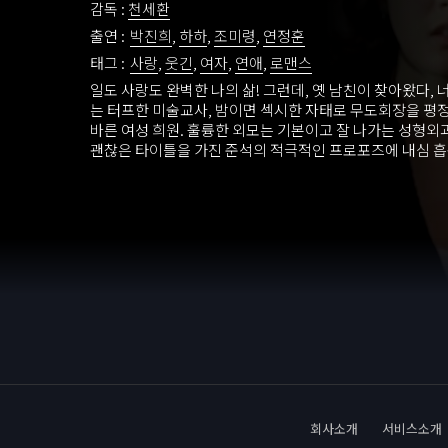
감독 :
천세환
출연 :
박진희
,
하하
,
조미령
,
연정훈
태그 :
사랑
,
웃긴
,
여자
,
연애
,
로맨스
일도 사랑도 완벽한 나의 삶! 그런데, 옛 남친이 찾아왔다, 너
는 터프한 미술교사, 밤이면 섹시한 자태로 무도회장을 평정
바른 여성 희원. 훌륭한 외모는 기본이고 잘 나가는 성형외
괜찮은 타이틀을 가진 준석의 적극적인 프로포즈에 내심 흡
관리 하던 그녀! 하지만 잊고 싶던 바람둥이 옛 남친 지훈으
모텔에서의 러브 플레이가 고스란히 담긴 동영상이 시중에
인 소식을 전해 듣게 된다. 사생활을 훔친 그들을 용서할 수
연한 의지를 다지며 범인 잡기를 제안하고,,, 내 사전엔 작업
하지만, 한번의 실수로 이제는 선수은퇴? 탐나는 외모와 
을 십분 살린 스페셜한 작업 노하우로 매번 여자의 가슴에 
져놓고 쿨~ 하게 사라지는 신세대 매력 남 마술사 지훈, 그
러 들린 병원에서 미모의 치과의사 현주를 만나 언제나처럼
내던 중 매니저 동선의 깜짝 놀랄 전화를 받게 된다. 그건 
던 밤의 일부가 인터넷에 마술처럼 떠돌아 다닌다는 것. 
조차 희미한 가운데 옛 기억을 더듬어 할 수 없이 과거의 연
건의 정황을 알려주러 간 지훈. 희원의 결혼 협박에 마지못
원지를 찾아 나서긴 했지만 평소와는 다른 의미(?)의 모텔
못한 사건을 연이어 만들기 시작하는데,,,,
회사소개
서비스소개