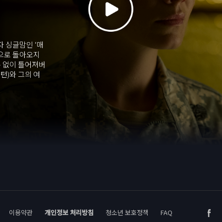
자 싱글맘인 ‘매
집으로 돌아오지
수 없이 틀어져버
턴)와 그의 여
매기’는 ‘폴’과
기억은 그녀를
놀로 카르도나)
시작할 무렵 ‘매
이용약관
개인정보 처리방침
청소년 보호정책
FAQ