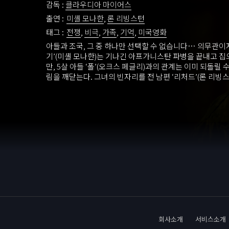
감독 :
클라우디아 마이어스
출연 :
미셸 모나한
,
론 리빙스턴
태그 :
전쟁
,
비극
,
가족
,
기억
,
미국영화
아들과 조국, 그 중 하나만 선택할 수 없습니다… 의무관이
기’(미셸 모나한)는 기나긴 아프가니스탄 파병을 끝내고 
만, 5살 아들 ‘폴’(오크스 페글리)과의 관계는 이미 되돌릴 
림을 깨닫는다. 그녀의 빈자리를 전 남편 ‘리처드’(론 리빙스
자친구 ‘알마’(엠마누엘 크리퀴)가 대신하고 있는 상황에서, ‘
의 관계 회복을 위해 노력하지만 문득 문득 떠오르는 전쟁 
지독히 힘들게 한다. 그러던 중 우연히 알게 된 ‘루이스’(마
의 도움으로 일상에 적응해가고, ‘폴’과의 관계도 회복되기 
기’는 또 다시 파병 명령을 받게 된다.
회사소개
서비스소개