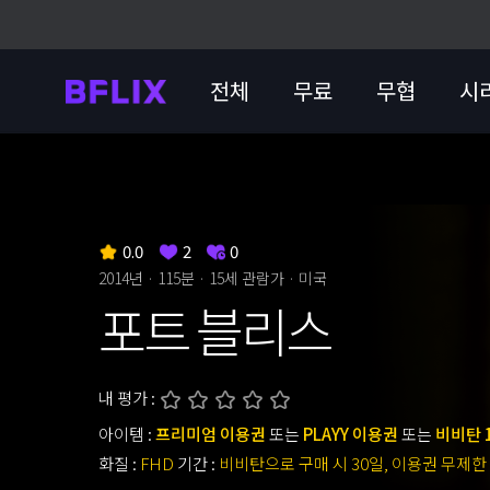
전체
무료
무협
시
0.0
2
0
2014년 · 115분 ·
15세 관람가
· 미국
포트 블리스
내 평가 :
아이템 :
프리미엄 이용권
또는
PLAYY 이용권
또는
비비탄 
화질 :
FHD
기간 :
비비탄으로 구매 시 30일, 이용권 무제한