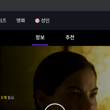
리즈
영화
성인
정보
추천
15개
필요