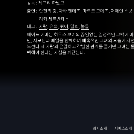
감독 :
제프리 하달고
출연 :
안젤리 캉
,
아바 멘데즈
,
마르코 고메즈
,
저메인 스콧
리카 세르반테스
태그 :
사랑
,
유혹
,
퀴어
,
밀회
,
불륜
메이드 에바는 하우스 보이의 끊임없는 열정적인 고백에 
만, 사모님과 매일을 함께하며 매혹적인 그녀의 모습에 자
느낀다.세 사람의 은밀하고 각별한 관계를 즐기던 그녀는 둘
택해야 한다는 사실을 깨닫는다.
회사소개
서비스소개