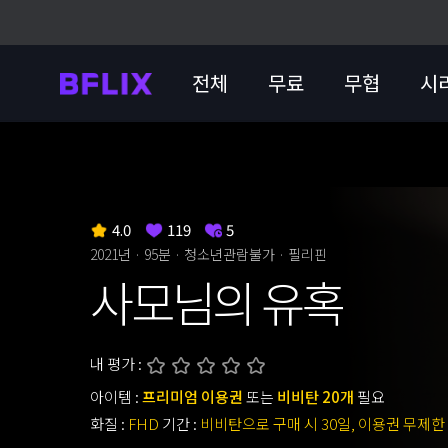
전체
무료
무협
시
4.0
119
5
2021년 · 95분 ·
청소년관람불가
· 필리핀
사모님의 유혹
내 평가 :
아이템 :
프리미엄 이용권
또는
비비탄 20개
필요
화질 :
FHD
기간 :
비비탄으로 구매 시 30일, 이용권 무제한