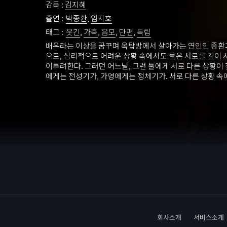
감독 :
김지혜
출연 :
박종환
,
임지호
태그 :
웃긴
,
가족
,
음모
,
단편
,
독립
배우라는 이상을 꿈꾸며 옥탑방에서 살아가는 연인인 종환과
으로, 심리적으로 어려운 상황 속에서도 둘은 서로를 깊이
이루려한다. 그러던 어느날, 그런 둘에게 서로 다른 상황이
에게는 전성기가, 가영에게는 정체기가. 서로 다른 상황 속
게된 둘, 둘은 그런 자신을 숨기려 연기를 해보지만 둘 사이
이 생기기 시작한다.
회사소개
서비스소개