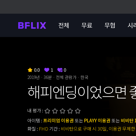
전체
무료
무협
시
0.0
1
0
2019년 · 36분 ·
전체 관람가
· 한국
해피엔딩이었으면 
내 평가 :
아이템 :
프리미엄 이용권
또는
PLAYY 이용권
또는
비비탄 
화질 :
FHD
기간 :
비비탄으로 구매 시 30일, 이용권 무제한