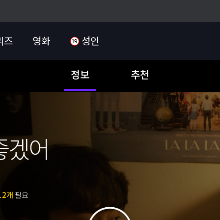
리즈
영화
성인
정보
추천
좋겠어
12개
필요